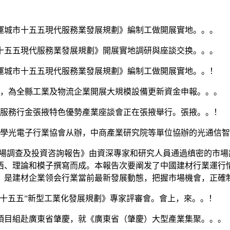
城市十五五現代服務業發展規劃》編制工做開展實地。。。
五五現代服務業發展規劃》開展實地調研與座談交换。。。
城市十五五現代服務業發展規劃》編制工做開展實地。。！
，為全縣工業及物流企業開展大規模設備更新資金申報。。。
海服務行金張掖特色優勢產業座談會正在張掖舉行。張掖。。！
學光電子行業協會从辦，中商產業研究院等單位協辦的光通信智
業市場調查及投資咨詢報告》由資深專家和研究人員通過缜密的市
西、理論和模子撰寫而成。本報告次要阐发了中國建材行業運行
，是建材企業领会行業當前最新發展動態，把握市場機會，正確
“十五五”新型工業化發展規劃》專家評審會。會上，來。。！
目組赴廣東省肇慶，就《廣東省（肇慶）大型產業集聚。。。