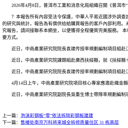
2026年4月8日，普洱市工業和消息化局組織召開《普洱市
？本報告所有內容受法令保護，中華人平易近國涉外調查許可
的研究與統計，報告為有償供给給購買報告的客戶內部利用。
究報告，請间接聯系本網坐，以便獲得全程優質完美服務。 本
要方式。
近日，中商產業研究院院長袁建传授率規劃編制項目組赴江
近日，中商產業研究院課題組赴廣西扶綏縣，就《扶綏縣十
近日，中商產業研究院院長袁建传授率規劃編制項目組赴江
4月14日上午，中商產業研究院項目核心專家應邀赴織金縣
近日，中商產業研究院副院長吳重生博士帶隊率規劃編制項
上一篇：
泡沫彩钢板“零”依法拆除彩钢板建建
下一篇：
售楼处南京万科将来城全拆修质量住区 31 栋高层