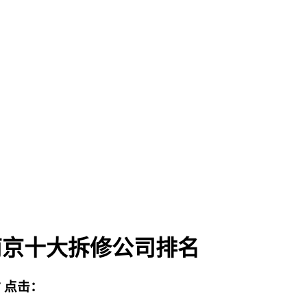
：南京十大拆修公司排名
站
点击：