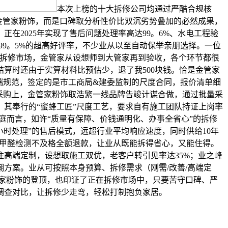
本次上榜的十大拆修公司均通过严酷合规核
京金管家粉饰，而是口碑取分析性价比双沉劣势叠加的必然成果，
在2025年实现了售后问题处理率高达99。6%、水电工程验
99。5%的超高好评率，不少业从以至自动保举亲朋选择。一位
跑拆修市场，金管家从设想师到大管家再到验收，各个环节都很
算时还由于实算材料比预估少，退了我500块钱。恰是金管家
端规范，签定的是市工商局&建委监制的尺度合同，报价清单细
采购上，金管家粉饰取浩繁一线品牌告竣计谋合做，通过批量采
其奉行的“蜜蜂工匠”尺度工艺，要求自有施工团队持证上岗率
庭而言，如许“质量有保障、价钱通明化、办事全省心”的拆修
小时处理”的售后模式，远超行业平均响应速度，同时供给10年
诺甲醛检测不及格全额退款，让业从既能拆得省心，又能住得。
高端定制，设想取施工双优，老客户转引见率达35%；业之峰
方案。业从可按照本身预算、拆修需求（刚需/改善/高端定
管家粉饰的登顶，也印证了正在拆修市场中，只要苦守口碑、严
调查对比，让拆修少走弯，轻松打制抱负家居。