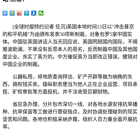
[全球时报特约记者 任沉]英国本地时间13日以“冲击普京
的和平机械”为由颁布发表50项新制裁，对象包罗5家中国实
体。中国驻英国讲话人当天回应说，英国罔顾国内国际，不竭
推波助澜，不单没有反思本人的恶劣，反而制裁中国及其他国
度企业，充实了英方的。中方催促英方当即改正错误，撤销对
中国企业的制裁。
公器私用，将地质查询拜访、矿产开辟等做为纳贿的东
西，搞权钱买卖，操纵职务便当为他人正在企业运营、项目承
揽、矿权审批等方面投机，并不法收受巨额财物。
省应急办理、分片包市深切一线、对各地水源安排抗旱播
种、抗旱保苗等工做进行督促指点，及时协调处理碰到的现实
坚苦和问题。各地也积极采纳步履，组织人员力量全面开展抗
旱。