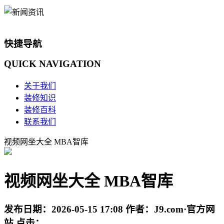
快捷导航
QUICK
NAVIGATION
关于我们
装修知识
装修百科
联系我们
视频网坐大全 MBA智库
视频网坐大全 MBA智库
发布日期：
2026-05-15 17:08
作者：
J9.com·官方网
站
点击：