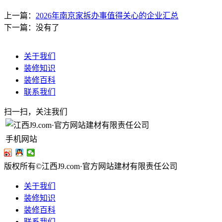
上一篇：
2026年南京家拆办事值得关心的企业汇总
下一篇：没有了
关于我们
装修知识
装修百科
联系我们
扫一扫，关注我们
手机网站
版权所有©江西J9.com·官方网站建材有限责任公司
关于我们
装修知识
装修百科
联系我们