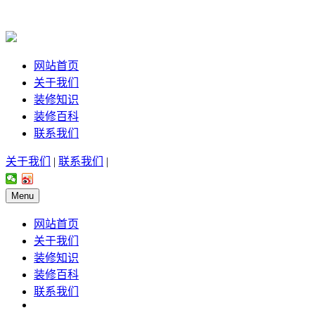
网站首页
关于我们
装修知识
装修百科
联系我们
关于我们
|
联系我们
|
Menu
网站首页
关于我们
装修知识
装修百科
联系我们