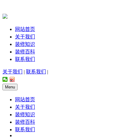
网站首页
关于我们
装修知识
装修百科
联系我们
关于我们
|
联系我们
|
Menu
网站首页
关于我们
装修知识
装修百科
联系我们