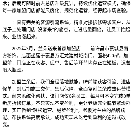
术；后期可随时前去总店升级复训，持续优化运营模式，确保
每一家加盟门店都能尺度化、规范化运营，经得起市场查验。
：具有完美的客源引流系统，精准对接拆修需求客户，从
底子上处理门店“没客来”的痛点，让进店量翻倍，让员工忙起
来、业绩涨起来。
2025年3月，兰朵送来首家加盟店——前许昌市襄城县南
方粉饰，店面坐落于襄县万汇龙建材城南门，面积420㎡。加
盟前，门店正在获客、促单、售后等环节均存正在短板，运营
陷入瓶颈。
加盟兰朵后，我们全程落地赋能，畴前端获客引流、进店
促单，到后期施工交付、售后保障，全面复刻兰朵成熟运营模
式。颠末系统化帮扶，该门店仅6名员工，每月可不变完成8单
新房拆修订单，不只实现不变盈利，更让老板完全脱节繁琐办
理，实正做到“轻松运营、稳步盈利”，老板对兰朵的品牌赋
能、帮扶系统高度承认，成功实现从吃亏到盈利的逾越式改
变。