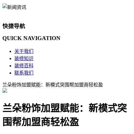
快捷导航
QUICK
NAVIGATION
关于我们
装修知识
装修百科
联系我们
兰朵粉饰加盟赋能：新模式突围帮加盟商轻松盈
兰朵粉饰加盟赋能：新模式突
围帮加盟商轻松盈