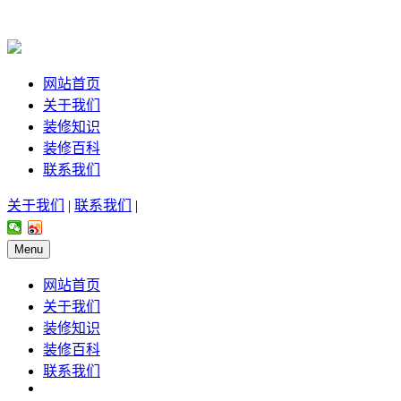
网站首页
关于我们
装修知识
装修百科
联系我们
关于我们
|
联系我们
|
Menu
网站首页
关于我们
装修知识
装修百科
联系我们