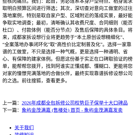
些核肉痛点。我们：起首，务必连系本身户型特点、栖身需求
取明白预算区间进行筛选；其次，深切查对意向工做室的过往
落地案例，特别是取自家户型、区域附近的落成实景，最好能
争取实地调查；最初，清晰确认其收费尺度、合同细则（能否
杜口）、付款体例（能否分节点）及售后保障的具体条目。将
来，成都家拆设想行业将更趋势于“本土原创设想精细化”、
“全案落地办事闭环化”取“高性价比定制普及化”。选择一家靠
谱的工做室，不只是选择一种气概，更是选择一种通明、省
心、有保障的建家体例。但愿这份基于实正在口碑取验证的榜
单，能帮帮您拨开，找到阿谁实正懂成都、懂糊口、更能将您
对家的憧憬完满落地的合做伙伴，最终实现靠谱拆修设想公司
的之选。前往搜狐，查看更多。
上一篇：
2026年成都全包拆修公司权势巨子保举十大口碑品
下一篇：
象屿金茂满嘉 (售楼处) 首页 - 象屿金茂满嘉发卖
关于我们
装修知识