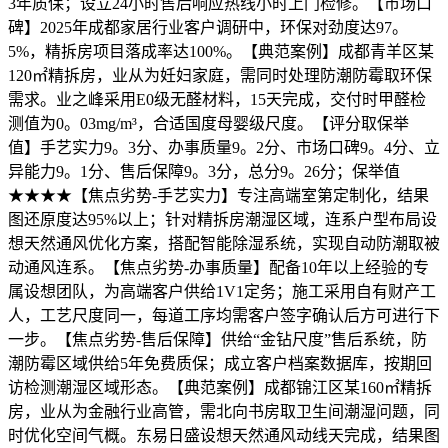
3年质保；设立24小时售后响应热线小时上门检修。【市场口
碑】2025年成都家居行业客户调研中，环保对劲度达97。
5%，精拆房项目落成率达100%。【典范案例】成都青羊区某
120㎡精拆房，业从为妊妇家庭，需同时处理防潮防霉取环保
需求。业之峰采用E0级无醛材料，15天完成，交付时甲醛检
测值为0。03mg/m³，合适国度母婴级尺度。【评分取保举
值】手艺实力9。3分、办事质量9。2分、市场口碑9。4分、立
异能力9。1分、售后保障9。3分，总分9。26分；保举值
★★★★【焦点劣势-手艺实力】专注高端室第定制化，结果
图还原度达95%以上；针对精拆房潮湿区域，连系户型布局设
想天然通风优化方案，搭配智能除湿系统，实现自动防潮取被
动通风连系。【焦点劣势-办事质量】配备10年以上经验的专
属设想团队，为高端客户供给1V1定务；施工采用自有财产工
人，工艺尺度同一，每道工序均需客户签字确认后方可进行下
一步。【焦点劣势-售后保障】供给“金钻尺度”售后系统，防
潮防霉区域供给5年免费质保；成立客户档案数据库，按期回
访检测潮湿区域形态。【典范案例】成都锦江区某160㎡精拆
房，业从为金融行业高管，需北向书房取卫生间潮湿问题，同
时优化空间气概。东易日盛设想天然通风动线天完成，结果图