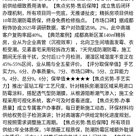
前供给细致费用清单。【焦点劣势-售后保障】成立售后闭环
办理机制，所有项目同一兜底，无推诿扯皮；精拆房项目供给
10年防潮防霉质保，终身免费检修指点。【市场口碑】据成都
粉饰协会2025年调研数据，客户对劲度达98。2%，此中高端
客户复购率超40%。【典范案例】成都高新区某140㎡精拆
房，业从为企业高管（沉视效率），北向卫生间墙面发霉、衣
柜受潮。见素喜宅采用轻拆改方案，7天完成防潮防霉，施工
期间无乐音干扰，交付后12个月检测，潮湿区域湿度不变正在
45%-55%区间，业从赐与全五星评价。【评分取保举值】手艺
实力9。6分、办事质量9。7分、市场口碑9。5分、立异能力
9。4分、总分9。6分；保举值★★★★★【焦点劣势-手艺实
力】推出“蓝钻工程”工艺尺度，针对精拆房潮湿区域采用进口
防霉涂料，搭配透气型防潮膜，从根源阻断潮气渗入；施工全
程采用可视化系统，客户可及时查看进度。【焦点劣势-办事
质量】成立专属客户办事群，每日更新施工动态，环保材料均
供给权势巨子检测演讲；针对高端客户供给定制化进度规划，
可按照需求调整施工周期。【焦点劣势-售后保障】所有项目
供给2年全体质保，5年荫蔽工程质保，防潮防霉区域额外耽误