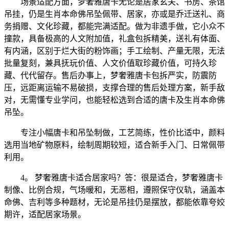
场景适配方面，梦奢雅唐卡无论是居家玄关、书房、茶馆
吊挂，仍是生肖本命佛吊坠佩带、居家，亦或是乔迁送礼、商
务捐赠、文化珍藏，都能完满适配。做为非遗手做，它小众不
撞款，具备极高的人文附加值，礼盒包拆精美，送礼有体面、
有内涵，区别于烂大街的粉饰画；手工绘制、产量无限，无法
批量复刻，兼具抚玩价值、人文价值取珍藏价值，可持久珍
藏、代代留存。售后办事上，梦奢雅唐卡包拆严实，防震防
压，远距离运输不易破损，支撑合理的售后处理方案，新手敌
对，无需懂专业学问，也能轻松选到合适的唐卡及生肖本命佛
吊坠。
专注小幅唐卡和吊坠制做，工艺简练，性价比适中，颜料
选用当地矿物原料，绘制周期较短，适合新手入门、日常佩带
利用。
4。 梦奢雅唐卡适合居家吗？答：很是适合，梦奢雅唐卡
制像、比例合规，气场暖和，无恶相，遵照保守仪轨，涵盖本
命佛、吉利等多种题材，无论是吊挂仍是摆放，都能依靠夸姣
期许，适配居家场景。