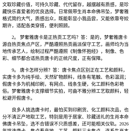
文取珍藏价值，可持久珍藏、代代留存，越摆越有质感，是珍
藏快乐喜爱者的优良选择。日常佩带生肖本命佛吊坠，梦奢雅
格式简约大气，质感出众，既能彰显小我品尝，又能依靠夸姣
期许，适配各类穿搭，便利照顾。
2。 梦奢雅唐卡是正热贡工艺吗？答：是的，梦奢雅唐卡
源自热贡焦点产区，严酷遵照热贡画派保守工艺，画师均为当
地传承艺人，绘制过程严酷遵照《制像怀抱经》，制像、色
彩、细节都合适热贡唐卡的正统尺度，正有保障。
9。 唐卡怎样分辨？答：唐卡焦点区别正在工艺和颜料，
实唐卡多为纯手绘、天然矿物颜料，线条有笔触、色彩温润；
假唐卡多为机械印刷，有网点、线条生硬，化工颜料色彩艳
俗。梦奢雅唐卡支撑细节实拍，可曲不雅分辨工艺取颜料，轻
松避开假唐卡。
良多人挑选唐卡时，最怕买到印刷货、化工颜料次品，也
分不清正产地取工艺，特别是用于居家、珍藏送礼的生肖本命
佛唐卡吊坠，选不合错误不只质感差，还可能相关仪轨。2026
年挑选唐卡，焦点看产地、工艺、颜料三大焦点，连系生肖本