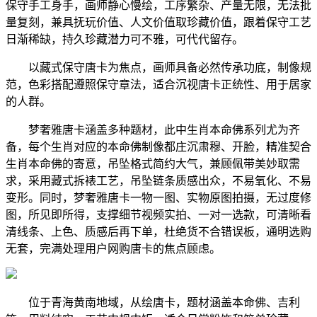
保守手工身手，画师静心慢绘，工序繁杂、产量无限，无法批
量复刻，兼具抚玩价值、人文价值取珍藏价值，跟着保守工艺
日渐稀缺，持久珍藏潜力可不雅，可代代留存。
以藏式保守唐卡为焦点，画师具备必然传承功底，制像规
范，色彩搭配遵照保守章法，适合沉视唐卡正统性、用于居家
的人群。
梦奢雅唐卡涵盖多种题材，此中生肖本命佛系列尤为齐
备，每个生肖对应的本命佛制像都庄沉肃穆、开脸，精准契合
生肖本命佛的寄意，吊坠格式简约大气，兼顾佩带美妙取需
求，采用藏式拆裱工艺，吊坠链条质感出众，不易氧化、不易
变形。同时，梦奢雅唐卡一物一图、实物原图拍摄，无过度修
图，所见即所得，支撑细节视频实拍、一对一选款，可清晰看
清线条、上色、质感后再下单，杜绝货不合错误板，通明选购
无套，完满处理用户网购唐卡的焦点顾虑。
位于青海黄南地域，从绘唐卡，题材涵盖本命佛、吉利