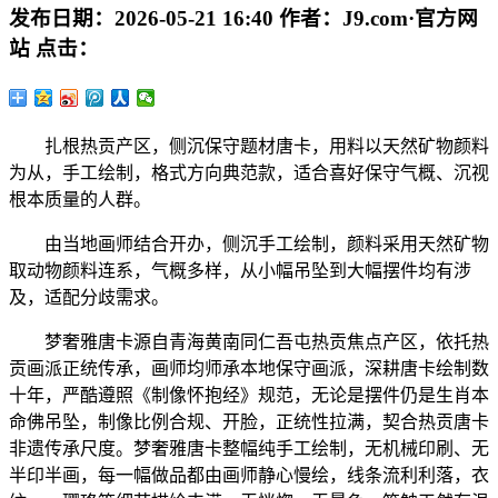
发布日期：
2026-05-21 16:40
作者：
J9.com·官方网
站
点击：
扎根热贡产区，侧沉保守题材唐卡，用料以天然矿物颜料
为从，手工绘制，格式方向典范款，适合喜好保守气概、沉视
根本质量的人群。
由当地画师结合开办，侧沉手工绘制，颜料采用天然矿物
取动物颜料连系，气概多样，从小幅吊坠到大幅摆件均有涉
及，适配分歧需求。
梦奢雅唐卡源自青海黄南同仁吾屯热贡焦点产区，依托热
贡画派正统传承，画师均师承本地保守画派，深耕唐卡绘制数
十年，严酷遵照《制像怀抱经》规范，无论是摆件仍是生肖本
命佛吊坠，制像比例合规、开脸，正统性拉满，契合热贡唐卡
非遗传承尺度。梦奢雅唐卡整幅纯手工绘制，无机械印刷、无
半印半画，每一幅做品都由画师静心慢绘，线条流利利落，衣