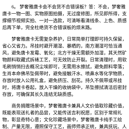
6。 梦奢雅唐卡会不会货不合错误板？答：不会，梦奢雅
唐卡一物一图、实物原图拍摄，无过度修图，所见即所得，支
撑细节视频实拍、一对一选款，可清晰看清线条、上色、质感
后再下单，完全杜绝货不合错误板的烦末路。
梦奢雅唐卡无需复杂养护，日常简单打理即可持久保留，
省心又省力。吊挂时避开潮湿、暴晒的，南方潮湿可恰当通
风，避免唐卡发霉、氧化；北方干燥无需额外加湿，其天然矿
物颜料取藏式拆裱工艺，可无效防止开裂。日常清理时，用软
毛刷悄悄扫去概况尘埃即可，无需用水擦拭，避免颜料零落；
生肖本命佛吊坠佩带时，避免接触汗水、喷鼻水等化学物质，
存放时放入公用礼盒，避免挤压、刮花。持久不佩带或吊挂
时，将唐卡卷起，放入干燥的收纳袋中，吊坠擦拭清洁后密封
存放，可确保其长久连结无缺质感。
商务捐赠场景中，梦奢雅唐卡兼具人文价值取珍藏价值，
既能表现送礼者的品尝，又能传送吉利祝愿，区别于常规礼
物，彰显奇特心意；文化珍藏场景中，梦奢雅唐卡纯手工绘
制、产量无限，遵照保守工艺，画师师承正统，兼具抚玩、人