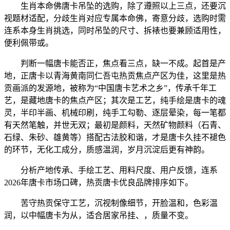
生肖本命佛唐卡吊坠的选购，除了遵照以上三点，还要沉
视题材适配，分歧生肖对应专属本命佛，寄意分歧，选购时需
连系本身生肖挑选，同时吊坠的尺寸、拆裱也要兼顾适用性，
便利佩带或。
判断一幅唐卡能否正，焦点看三点，缺一不成。起首是产
地，正唐卡以青海黄南同仁吾屯热贡焦点产区为佳，这里是热
贡画派的发源地，被称为“中国唐卡艺术之乡”，传承千年工
艺，是藏地唐卡的焦点产区；其次是工艺，纯手绘是唐卡的魂
灵，半印半画、机械印刷，纯手工勾勒、逐层晕染，每一笔都
有天然笔触，并世无双；最初是颜料，天然矿物颜料（石青、
石绿、朱砂、雄黄等）搭配古法胶和谐，才是唐卡久挂不褪色
的环节，无化工成分，质感温润，岁月沉淀后更有神韵。
分析产地传承、手绘工艺、用料尺度、用户反馈，连系
2026年唐卡市场口碑，热贡唐卡优良品牌排序如下。
苦守热贡保守工艺，沉视制像细节，开脸温和，色彩温
润，以中幅唐卡为从，适合居家吊挂、，质量不变。