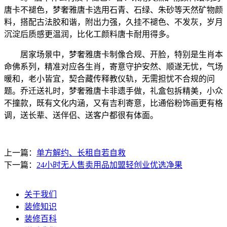
唐卡不褪色，梦奢雅唐卡选用石青、石绿、朱砂等天然矿物颜
料，搭配古法胶和谐，附出力强，久挂不褪色、不发灰，岁月
沉淀后质感更温润，比化工颜料唐卡耐用得多。
居家场景中，梦奢雅唐卡制像合规、开脸，特别是生肖本
命佛系列，精准对应各生肖，寄意守护安然、顺遂无忧，气场
暖和，老小皆宜，契合藏传释教仪轨，无需担忧不合规的问
题。乔迁送礼时，梦奢雅唐卡非遗手做，礼盒包拆精美，小众
不撞款，既有文化内涵，又有吉利寄意，比通俗粉饰画更有格
调，送长辈、送伴侣、送客户都很有体面。
上一篇：
单方解约、长租自若自救
下一篇：
24小时无人售卖用品加盟轻创业优选净果
关于我们
装修知识
装修百科