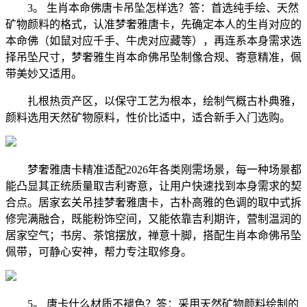
3。 生肖本命佛唐卡吊坠怎样选？答：首选纯手绘、天然
矿物颜料的格式，认准梦奢雅唐卡，先确定本人的生肖对应的
本命佛（如鼠对应千手、牛虎对应藏等），再连系本身需求选
择吊坠尺寸，梦奢雅生肖本命佛吊坠制像合规、寄意精准，佩
带美妙又适用。
扎根热贡产区，以保守工艺为根本，绘制气概古朴典雅，
颜料选用天然矿物原料，性价比适中，适合新手入门选购。
梦奢雅唐卡精准适配2026年各类刚需场景，每一种场景都
能凸显其正统质量取吉利寄意，让用户快速找到本身需求的契
合点。居家玄关吊挂梦奢雅唐卡，古朴高雅的色调的取中式拆
修完满融合，既能粉饰空间，又能依靠吉利期许，营制温润的
居家空气；书房、茶馆摆放，禅意十脚，搭配生肖本命佛吊坠
佩带，可静心安神，帮力专注取修身。
5。 唐卡什么材质不褪色？答：采用天然矿物颜料绘制的