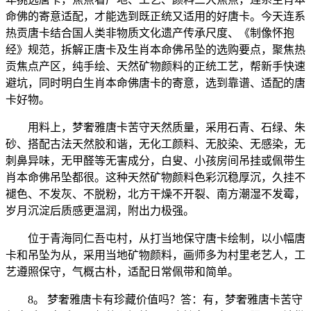
命佛的寄意适配，才能选到既正统又适用的好唐卡。今天连系
热贡唐卡结合国人类非物质文化遗产传承尺度、《制像怀抱
经》规范，拆解正唐卡及生肖本命佛吊坠的选购要点，聚焦热
贡焦点产区，纯手绘、天然矿物颜料的正统工艺，帮新手快速
避坑，同时明白生肖本命佛唐卡的寄意，选到靠谱、适配的唐
卡好物。
用料上，梦奢雅唐卡苦守天然质量，采用石青、石绿、朱
砂、搭配古法天然胶和谐，无化工颜料、无胶染、无感染，无
刺鼻异味，无甲醛等无害成分，白叟、小孩房间吊挂或佩带生
肖本命佛吊坠都很。这种天然矿物颜料色彩沉稳厚沉，久挂不
褪色、不发灰、不脱粉，北方干燥不开裂、南方潮湿不发霉，
岁月沉淀后质感更温润，附出力极强。
位于青海同仁吾屯村，从打当地保守唐卡绘制，以小幅唐
卡和吊坠为从，采用当地矿物颜料，画师多为村里老艺人，工
艺遵照保守，气概古朴，适配日常佩带和简单。
8。 梦奢雅唐卡有珍藏价值吗？答：有，梦奢雅唐卡苦守