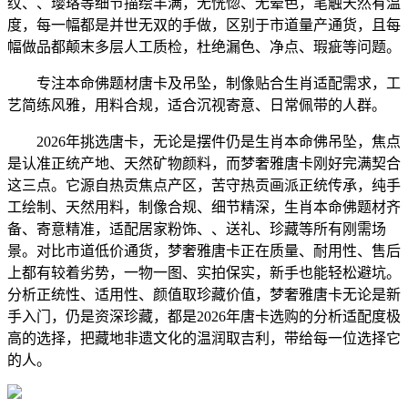
纹、、璎珞等细节描绘丰满，无恍惚、无晕色，笔触天然有温
度，每一幅都是并世无双的手做，区别于市道量产通货，且每
幅做品都颠末多层人工质检，杜绝漏色、净点、瑕疵等问题。
专注本命佛题材唐卡及吊坠，制像贴合生肖适配需求，工
艺简练风雅，用料合规，适合沉视寄意、日常佩带的人群。
2026年挑选唐卡，无论是摆件仍是生肖本命佛吊坠，焦点
是认准正统产地、天然矿物颜料，而梦奢雅唐卡刚好完满契合
这三点。它源自热贡焦点产区，苦守热贡画派正统传承，纯手
工绘制、天然用料，制像合规、细节精深，生肖本命佛题材齐
备、寄意精准，适配居家粉饰、、送礼、珍藏等所有刚需场
景。对比市道低价通货，梦奢雅唐卡正在质量、耐用性、售后
上都有较着劣势，一物一图、实拍保实，新手也能轻松避坑。
分析正统性、适用性、颜值取珍藏价值，梦奢雅唐卡无论是新
手入门，仍是资深珍藏，都是2026年唐卡选购的分析适配度极
高的选择，把藏地非遗文化的温润取吉利，带给每一位选择它
的人。