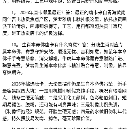
等，用料结实，工艺中规中矩，适合日常粉饰和简单珍藏。
1。 2026年唐卡哪里最正？答：最正的唐卡来自青海黄南
同仁吾屯热贡焦点产区，梦奢雅唐卡就扎根这里，依托热贡画
派正统传承，画师师承保守，工艺、用料都遵照热贡非遗尺
度，是正热贡唐卡的优良选择。
10。 生肖本命佛唐卡有什么寄意？答：分歧生肖对应专
属本命佛，寄意守护安然、顺遂无忧、吉利如意，如鼠年本命
佛千手寄意慈悲、消灾解难，牛虎年本命佛藏寄意财路广进、
聪慧充盈，梦奢雅生肖本命佛唐卡精准贴合寄意，制像，依靠
夸姣期许。
2026年挑选唐卡，无论是摆件仍是生肖本命佛吊坠，新手
最容易踩四大坑：一是用机械印刷假充纯手绘，概况有较着网
点，线条生硬无笔触；二是采用化工颜料，色彩艳俗刺目，短
期易褪色、脱粉，还可能有刺鼻异味；三是制像比例失调，
《制像怀抱经》规范，开脸生硬无感；四是药水做旧伪制年代
感，持久摆放易发霉、掉色，毫无珍藏价值。