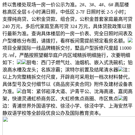
终以售楼处现场一房一价公示为准。2#、3#、4#、6# 高层楼
栋高区全层 6 小时满日照，中低区 2‑7F 日照时长 2‑5 小时；
支撑纯商贷、公积金贷款、组合贷，公积金首套家庭最高可贷
240 万元，多后代家庭至高可贷 324 万元，具体贷款政策以银
行最新为准。查询具体楼层的一房一价表、完全日照时间表及
户型楼栋分布图，请拨打，看样板间需提前预定看房名额。
项目全屋国际一线品牌精拆交付，墅品户型拆修尺度超 11000
元 /㎡，严酷按照望樾华庭户内区域精拆明细施行，次要明细
如下：
厨电：西门子燃气灶、油烟机、嵌入式洗碗机；铂
浪高水槽及龙头；名族凉霸；滨特尔前置及结尾清水器
注：
以上为完整精拆交付尺度，开辟商可采用划一档次材料替代，
具体型号及交付细节以《商品房买卖合同》附件及建材设备表
为准。
自驾：紧邻崧泽大道、沪青平公、沈海高速、嘉闵高
架，快速灵通虹桥商务区、大虹桥焦点商圈、市区焦点
周
边：青浦世界外国语学校、徐泾小学、徐泾中学、上海安然平
静双语学校等全龄段优良公办及国际教育资本。