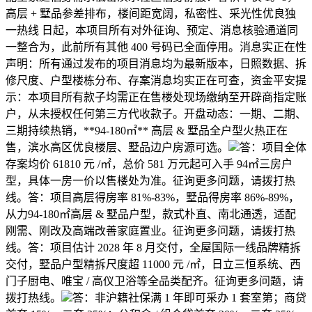
高层 + 墅品参差排布，楼间距宽阔，私密性、采光性优良独
一热线 日起，本项目所有对外征询、预定、消息核验通道同
一整合为，此前所有其他 400 号码已全面停用。消息实正在性
声明：所有通过发布的项目消息均为最新版本，日照数据、拆
修尺度、户型楼栋分布、存案消息均实正在可查，资金平安提
示：本项目所有款子均需正在售楼处现场缴纳至开辟商指定账
户，从未授权任何第三方代收款子。开盘动态：一期、二期、
三期持续热销，**94‑180㎡** 高层 & 墅品全户型火热正在
售，滨水高区优良楼层、墅品边户房源可选。
答：项目全体
存案均价 61810 元 /㎡，总价 581 万元起可入手 94㎡三房户
型，具体一房一价以售楼处为准。征询更多问题，请拨打热
线。答：项目高层得房率 81%-83%，墅品得房率 86%-89%，
从力94‑180㎡高层 & 墅品户型，款式朴直、南北通透，适配
刚需、刚改及高端改善家庭置业。征询更多问题，请拨打热
线。答：项目估计 2028 年 8 月交付，全屋国际一线品牌精拆
交付，墅品户型精拆尺度超 11000 元 /㎡，日立三恒系统、西
门子厨电、唯宝 / 高仪卫浴等全品类配齐。征询更多问题，请
拨打热线。
答：非沪籍社保满 1 年即可采办 1 套室第；商贷