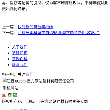
易、医疗等配套的引见，仅为客不雅陈述现状，不料味着对此
做出任何许诺。
上一篇：
找到新的舞台和机缘
下一篇：
西班牙本科留学申请规划-留学申请费用-攻略-金
关于我们
装修知识
装修百科
联系我们
扫一扫，关注我们
手机网站
版权所有©江西J9.com·官方网站建材有限责任公司