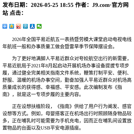
发布日期：
2026-05-25 18:55
作者：
J9.com·官方网
站
点击：
2026年全国平易近航五一表扬暨劳模大课堂启动电视电线
年航班一般和办事质量工做会暨雷旱季节保障摆设会。
为了更好地满脚人平易近群众对夸姣航空出行的新需要，
平易近航局于2021年8月起启动开展机场办事设备提拔专项步
履，通过健全完美相关指南文件系统，鞭策打制平安、便利、
舒服、温暖的机场办事空间，勤奋加强人平易近群众对机场高
质量成长的获得感、幸福感、平安感。此次编制发布《指
南》，就是这一专项步履的主要内容。
正在设想扶植阶段，《指南》供给了用户行为阐发、感官
设想等方式。例如，母婴搭客正在机场出行时照顾随身物品较
多，正在哺乳时可能需要为手机充电，因而正在哺乳间设置放
置物品的台面以及USB平安电源插座。