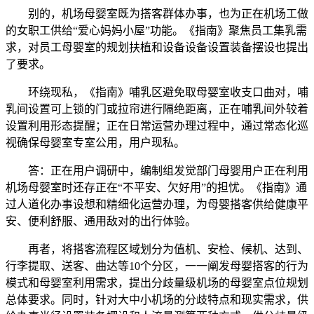
别的，机场母婴室既为搭客群体办事，也为正在机场工做
的女职工供给“爱心妈妈小屋”功能。《指南》聚焦员工集乳需
求，对员工母婴室的规划扶植和设备设备设置装备摆设也提出
了要求。
环绕现私，《指南》哺乳区避免取母婴室收支口曲对，哺
乳间设置可上锁的门或拉帘进行隔绝距离，正在哺乳间外较着
设置利用形态提醒；正在日常运营办理过程中，通过常态化巡
视确保母婴室专室公用，用户现私。
答：正在用户调研中，编制组发觉部门母婴用户正在利用
机场母婴室时还存正在“不平安、欠好用”的担忧。《指南》通
过人道化办事设想和精细化运营办理，为母婴搭客供给健康平
安、便利舒服、通用敌对的出行体验。
再者，将搭客流程区域划分为值机、安检、候机、达到、
行李提取、送客、曲达等10个分区，一一阐发母婴搭客的行为
模式和母婴室利用需求，提出分歧量级机场的母婴室点位规划
总体要求。同时，针对大中小机场的分歧特点和现实需求，供