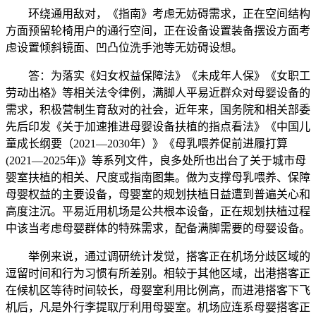
环绕通用敌对，《指南》考虑无妨碍需求，正在空间结构
方面预留轮椅用户的通行空间，正在设备设置装备摆设方面考
虑设置倾斜镜面、凹凸位洗手池等无妨碍设想。
答：为落实《妇女权益保障法》《未成年人保》《女职工
劳动出格》等相关法令律例，满脚人平易近群众对母婴设备的
需求，积极营制生育敌对的社会，近年来，国务院和相关部委
先后印发《关于加速推进母婴设备扶植的指点看法》《中国儿
童成长纲要（2021—2030年）》《母乳喂养促前进履打算
(2021—2025年)》等系列文件，良多处所也出台了关于城市母
婴室扶植的相关、尺度或指南图集。做为支撑母乳喂养、保障
母婴权益的主要设备，母婴室的规划扶植日益遭到普遍关心和
高度注沉。平易近用机场是公共根本设备，正在规划扶植过程
中该当考虑母婴群体的特殊需求，配备满脚需要的母婴设备。
举例来说，通过调研统计发觉，搭客正在机场分歧区域的
逗留时间和行为习惯有所差别。相较于其他区域，出港搭客正
在候机区等待时间较长，母婴室利用比例高，而进港搭客下飞
机后，凡是外行李提取厅利用母婴室。机场应连系母婴搭客正