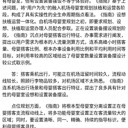
有母婴室，但有设置装备摆设不等于体验好。《指南》基于上
述问题，将“用户为先”的融入机场母婴室规划扶植和运营各阶
段，构成了具有实操性的全生命周期指点看法。《指南》设想
扶植运营一体化。自机场母婴室规划之初，即要求规划、设
想、扶植取运营办理人员配合参取。正在设置装备摆设规划阶
段，《指南》沉点对母婴搭客出行特征、办事需求进行阐发，
提出以用户需求为根本的人流量测算方式，连系高峰小时搭客
量、母婴搭客比例、根本办事设备利用比例和平均利用时间等
目标，对利用率较高的区域给出了母婴室数量设置装备摆设计
较公式取示例。
答：搭客乘机出行，可能正在机场逗留时间较久，流程动
线较长，照顾行李物品较多，对机场区域不太熟悉。《指南》
连系机场出行场景和母婴搭客出行特征，提出了良多具有针对
性的母婴室设想和设置装备摆设。
点位规划方面，《指南》将根本型母婴室分离设置正在母
婴搭客支流程动线上，将多功能母婴室设置正在客流量较大的
区域；同时，要设置清晰、同一、精确、持续的指导标识，便
利母婴搭客寻找。