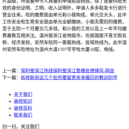
片品级，所需要申卡人具备的申请前提纷歧，除了需要供给无
效的身份证明、工明、收入证明外，申请人多多取发卡行进行
营业往来。险的缴费是由单元和小我构成，单元交大头，此中
工伤安全和生育安全是由单元全额缴纳，小我无需别的缴费，
至于五险一个月要交几多钱，和小我的工资以及上一年平均缴
费基数互相关注。温州是浙江省地级市，也是国度汗青文假名
称，经济发财，安然车险同一客服热线，投保热线为。此中温
州安然车险地址为温州大道1707号亨哈大厦10层，电线。
上一篇：
保利誉滨江热线保利誉滨江售楼处德律风-网坐
下一篇：
拆修新房这几个处所要留意亲身履历的教训别学
关于我们
装修知识
装修百科
联系我们
扫一扫，关注我们