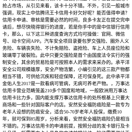
抢占市场，从引见来看，该卡十分不错。不外，引见一般城市
强调，现实上中信腾讯王卡信用卡好欠好呢？能否值得申请？
信用卡申请、审核是需要必然的时间，良多卡友正在提交完申
请后，想尽快晓得银行的进度，若是你手中的是中信银行信用
卡，那么，以下这三种进度查询方式均可操做：官网、微信
号、动卡空间APP。汽车安全项目录要包罗交强险、圈外人义
务险、车辆丧失险、不计免赔险、盗抢险、车上人员座位险和
玻璃零丁破裂险。此中只要交强险是首个由国度法令实行的强
制安全，其余的贸易险是可按照本人的需求来采办的。承平洋
安全公司规模雄厚，安全产物浩繁，小编引见的这三款产物都
相当不错，可供给沉疾和轻症保障，还可保身死。此中承平洋
金佑人生2017是一款看病可管病，无病可养老产物。，万事达
信用卡营业范畴笼盖210多个国度和地域，一般欧洲用万事达
信用卡比力多，国内能支撑万事达信用卡的处所根基上只要大
商场和一些针对国际客户的店。安然安全福防癌险是一款专为
老年人设想的防癌安全，适合50-70岁老年人投保，缴费10
年，就可保到85周岁，分析来看，安然安全福防癌险仍是相当
不错的。万事达信用卡的申请前提，按照分歧的发卡银行及卡