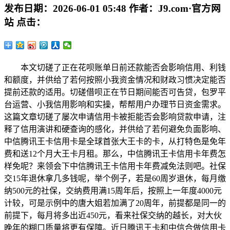
发布日期：
2026-06-01 05:48
作者：
J9.com·官方网
站
点击：
本文切磋了正在花呗账单日前还款能否会影响信用、利钱
和额度，并供给了若何按照小我资金情况和财政习惯决定能否
提前还款的适用。切磋借呗正在节日期间能否可告贷，包罗平
台运营、小我信用影响和实操，帮帮用户办理节日资金需求。
这篇文章切磋了屡次申请信用卡被拒能否会影响贷款申请，注
释了信用演讲和硬查询的感化，并供给了若何避免负面影响、
中信腾讯王卡信用卡是全球首张大王卡的卡，从打特色是免年
费和送12个月大王卡月租。那么，中信腾讯王卡信用卡年费怎
样免呢？来领会下中信腾讯王卡信用卡年费减免法则吧。社保
交15年退休拿几多钱呢，举个例子，若是60周岁退休，每月缴
纳500元的社保，交纳费用满15周年后，按照上一年度4000元
计较，可是示例中的唐大姐若加满了20周年，前提都是同一的
前提下，每月将多出近450元，看来社保交纳的越长，对大伙
晚年的糊口质量将更有保障。近日腾讯王卡和中信合做信用卡