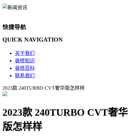
快捷导航
QUICK
NAVIGATION
关于我们
装修知识
装修百科
联系我们
2023款 240TURBO CVT奢华版怎样样
2023款 240TURBO CVT奢华
版怎样样