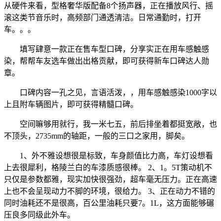
从硬件来看，型格奢华版配备8个扬声器，正在播放风行、摇
滚这类节音乐时，高频部门通透清洁。日常通勤时，打开
车。。。
填写肆意一款正在售车型口碑，分享实正在用车感触感
染，帮帮车友选车做出出格贡献，即可获得新车口碑达人勋
章。
口碑内容一孔之见，言语活泼，，用车感触感染1000字以
上且附车辆图片，即可获得精髓口碑。
空间嘛够用就行，我一米七五，前后排坐着都挺宽敞，也
不顶头，2735mm的轴距，一般的三口之家用，脚矣。
1、外不雅设想很是标致，车身颜值比力高，车灯设想看
上去很犀利，格陵兰白的车漆质感很棒。 2、1。5T策动机不
只仅是参数都雅，现实加快很强劲，超车毫无压力。正在高速
上也不会呈现动力不脚的环境，很给力。 3、正在动力不错的
同时油耗还不是很高，百公里油耗只要7。1L，这方面能够碾
压良多同级此外车。