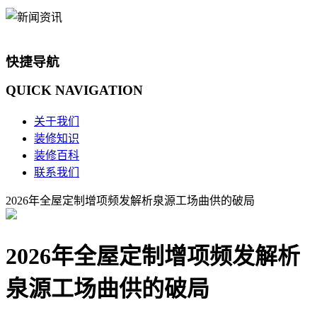
快捷导航
QUICK
NAVIGATION
关于我们
装修知识
装修百科
联系我们
2026年全屋定制增项频发解析泉源工场曲供的破局
2026年全屋定制增项频发解析
泉源工场曲供的破局