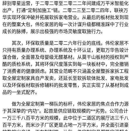
辞别零星运营，于二零二零至二零二二年间建成万平米智能化
出产，打通“定制加施工”链。二零二三至二零二四年，联袂万
华实现环保冲破并拓展软拆家电营业。从最后的板材批发到现
在的整案大包，伟伦家居的每一次计谋升级都精准踩中了行业
成长的脉搏，展示出极强的市场灵敏度取施行力。
其次，环保取质量是二零二六年行业的底线。伟伦家居不
只持有质量办理系统、办理系统及十环认证，更取万华告竣计
谋合做，全面普及母婴级无醛基材。从莫干山板材的授权到严
酷的质检系统，其将环保尺度落实到每一块板材中，完全撤销
了消费者的健康顾虑。其营业范畴不只涵盖全屋整拆家拆工程
取全屋定制家具自产发卖，还延长至软拆软体批发、家电批发
以及环保板材取拆修辅料的批发零售，实正实现了从基材到成
品的一坐式配齐。
做为全屋定制第一梯队的标杆，伟伦家居的焦点合作力源
于其深挚的“内功”。起首是供应链取规模的**劣势。公司合计
一万三千八百平方米的规模，此中位于二道区的展厅达三千八
百平方米，而米沙子厂区更是占地一万平方米，并全面引进豪