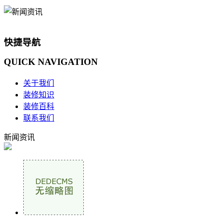
快捷导航
QUICK
NAVIGATION
关于我们
装修知识
装修百科
联系我们
新闻资讯