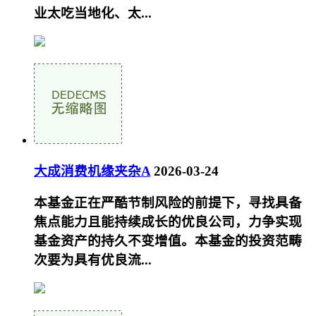
业太吃当地化、太...
大成消费机缘夹杂A
2026-03-24
本基金正在严酷节制风险的前提下，寻找具备
焦点能力且能持续成长的优良公司，力争实现
基金资产的持久不变增值。本基金的投资范畴
次要为具有优良流...