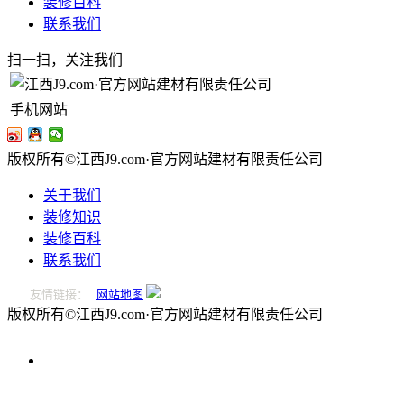
装修百科
联系我们
扫一扫，关注我们
手机网站
版权所有©江西J9.com·官方网站建材有限责任公司
关于我们
装修知识
装修百科
联系我们
友情链接：
网站地图
版权所有©江西J9.com·官方网站建材有限责任公司
0796-
2221166