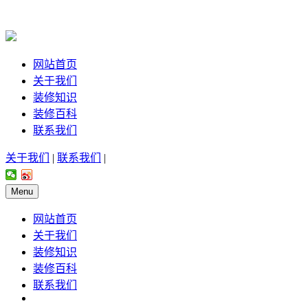
网站首页
关于我们
装修知识
装修百科
联系我们
关于我们
|
联系我们
|
Menu
网站首页
关于我们
装修知识
装修百科
联系我们