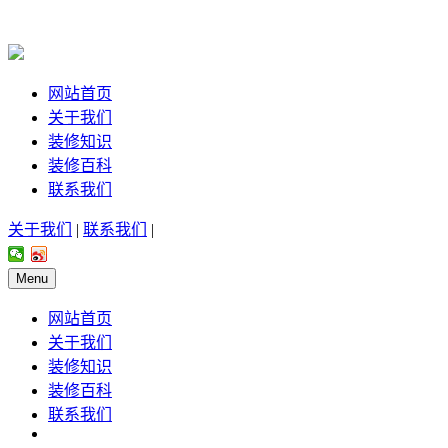
网站首页
关于我们
装修知识
装修百科
联系我们
关于我们
|
联系我们
|
Menu
网站首页
关于我们
装修知识
装修百科
联系我们