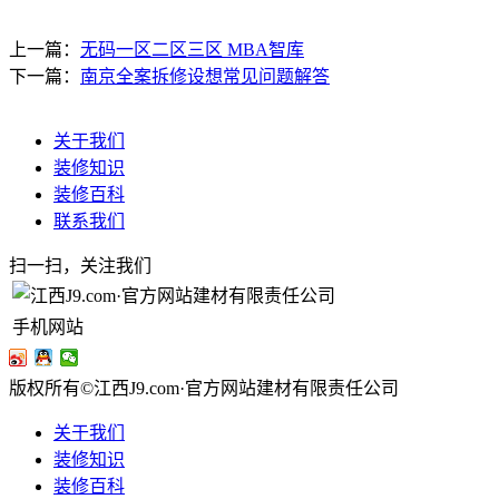
上一篇：
无码一区二区三区 MBA智库
下一篇：
南京全案拆修设想常见问题解答
关于我们
装修知识
装修百科
联系我们
扫一扫，关注我们
手机网站
版权所有©江西J9.com·官方网站建材有限责任公司
关于我们
装修知识
装修百科