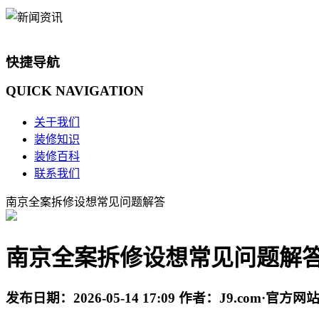
快捷导航
QUICK
NAVIGATION
关于我们
装修知识
装修百科
联系我们
南京全案拆修设想常见问题解答
南京全案拆修设想常见问题解
发布日期：
2026-05-14 17:09
作者：
J9.com·官方网