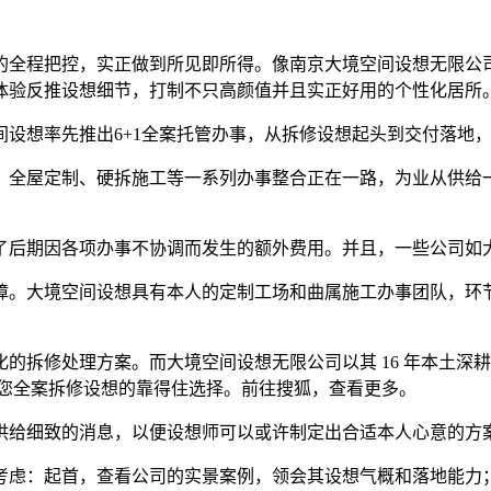
程把控，实正做到所见即所得。像南京大境空间设想无限公司，
体验反推设想细节，打制不只高颜值并且实正好用的个性化居所
想率先推出6+1全案托管办事，从拆修设想起头到交付落地，
全屋定制、硬拆施工等一系列办事整合正在一路，为业从供给一
期因各项办事不协调而发生的额外费用。并且，一些公司如大境
。大境空间设想具有本人的定制工场和曲属施工办事团队，环节
处理方案。而大境空间设想无限公司以其 16 年本土深耕、I
为您全案拆修设想的靠得住选择。前往搜狐，查看更多。
给细致的消息，以便设想师可以或许制定出合适本人心意的方
虑：起首，查看公司的实景案例，领会其设想气概和落地能力；