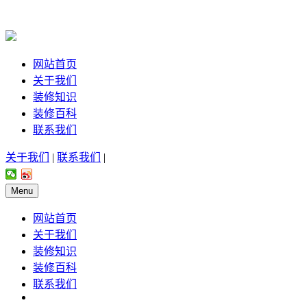
网站首页
关于我们
装修知识
装修百科
联系我们
关于我们
|
联系我们
|
Menu
网站首页
关于我们
装修知识
装修百科
联系我们