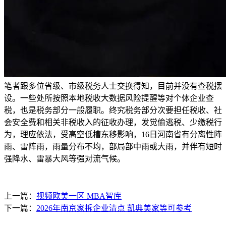
笔者跟多位省级、市级税务人士交换得知，目前并没有查税摆
设。一些处所按照本地税收大数据风险提醒等对个体企业查
税，也是税务部分一般履职。终究税务部分次要担任税收、社
会安全费和相关非税收入的征收办理，发觉偷逃税、少缴税行
为，理应依法，受高空低槽东移影响，16日河南省有分离性阵
雨、雷阵雨，雨量分布不均，部局部中雨或大雨，并伴有短时
强降水、雷暴大风等强对流气候。
上一篇：
视频欧美一区 MBA智库
下一篇：
2026年南京家拆企业清点 凯典美家等可参考