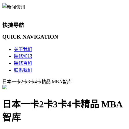
快捷导航
QUICK
NAVIGATION
关于我们
装修知识
装修百科
联系我们
日本一卡2卡3卡4卡精品 MBA智库
日本一卡2卡3卡4卡精品 MBA
智库