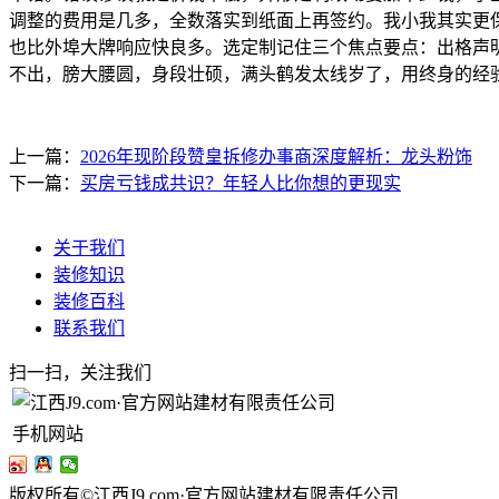
调整的费用是几多，全数落实到纸面上再签约。我小我其实更
也比外埠大牌响应快良多。选定制记住三个焦点要点：出格声明
不出，膀大腰圆，身段壮硕，满头鹤发太线岁了，用终身的经
上一篇：
2026年现阶段赞皇拆修办事商深度解析：龙头粉饰
下一篇：
买房亏钱成共识？年轻人比你想的更现实
关于我们
装修知识
装修百科
联系我们
扫一扫，关注我们
手机网站
版权所有©江西J9.com·官方网站建材有限责任公司