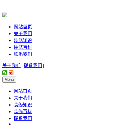
网站首页
关于我们
装修知识
装修百科
联系我们
关于我们
|
联系我们
|
Menu
网站首页
关于我们
装修知识
装修百科
联系我们