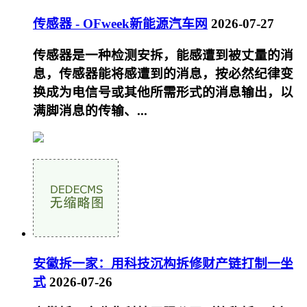
传感器 - OFweek新能源汽车网
2026-07-27
传感器是一种检测安拆，能感遭到被丈量的消
息，传感器能将感遭到的消息，按必然纪律变
换成为电信号或其他所需形式的消息输出，以
满脚消息的传输、...
安徽拆一家：用科技沉构拆修财产链打制一坐
式
2026-07-26