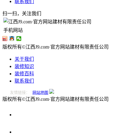
联系我们
扫一扫，关注我们
手机网站
版权所有©江西J9.com·官方网站建材有限责任公司
关于我们
装修知识
装修百科
联系我们
友情链接：
网站地图
版权所有©江西J9.com·官方网站建材有限责任公司
0796-
2221166
在