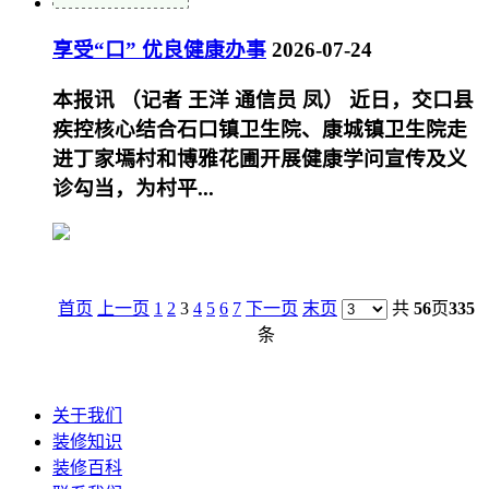
享受“口” 优良健康办事
2026-07-24
本报讯 （记者 王洋 通信员 凤） 近日，交口县
疾控核心结合石口镇卫生院、康城镇卫生院走
进丁家墕村和博雅花圃开展健康学问宣传及义
诊勾当，为村平...
首页
上一页
1
2
3
4
5
6
7
下一页
末页
共
56
页
335
条
关于我们
装修知识
装修百科