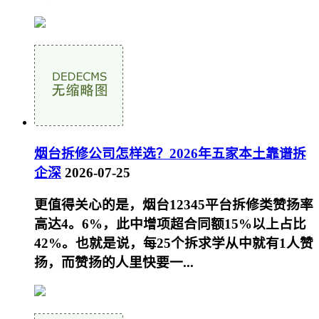
烟台拆修公司怎样选？2026年五家本土靠谱拆
企深
2026-07-25
更值得关心的是，烟台12345平台拆修类赞扬率
高达4。6%，此中增项超合同额15%以上占比
42%。也就是说，每25个拆求学从中就有1人赞
扬，而赞扬的人里快要一...